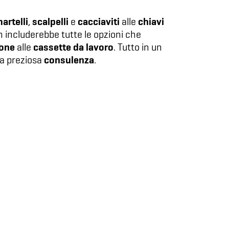
artelli
scalpelli
cacciaviti
chiavi
,
e
alle
on includerebbe tutte le opzioni che
cone
cassette da lavoro
alle
. Tutto in un
consulenza
ra preziosa
.