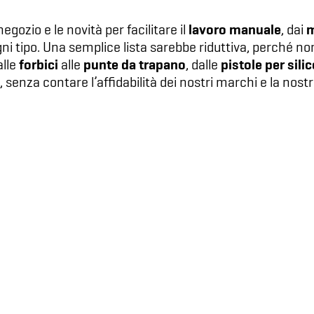
lavoro manuale
m
gozio e le novità per facilitare il
, dai
ogni tipo. Una semplice lista sarebbe riduttiva, perché n
forbici
punte da trapano
pistole per sili
alle
alle
, dalle
, senza contare l’affidabilità dei nostri marchi e la nost