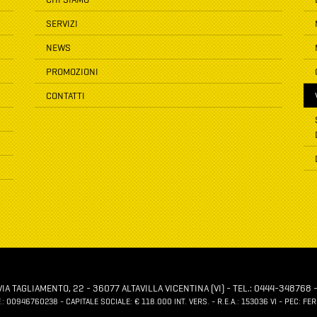
SERVIZI
NEWS
PROMOZIONI
CONTATTI
 TAGLIAMENTO, 22 - 36077 ALTAVILLA VICENTINA (VI) - TEL.: 0444-348768 -
F.: 00946760238 - CAPITALE SOCIALE: € 118.000 INT. VERS. - R.E.A.: 153036 VI - PEC: 